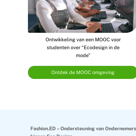
Ontwikkeling van een MOOC voor
studenten over “Ecodesign in de
mode”
Ontdek de MOOC omgeving
Back
To
Top
Fashion.ED – Ondersteuning van Ondernemer