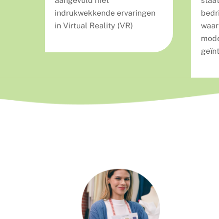
aangevuld met
staat
indrukwekkende ervaringen
bedr
in Virtual Reality (VR)
waar
mode
geïn